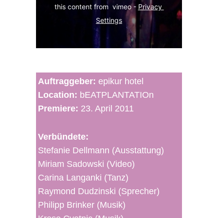
this content from  vimeo - 
Privacy 
Settings
Auftraggeber:
epikur hotel
Location:
bEATPLANTATIOn
Premiere:
23. April 2011
Verbündete:
Stefanie Dellmann (Ausstattung)
Miriam Sadowski (Video)
Carina Langanki (Tanz)
Raymond Dudzinski (Sprecher)
Philipp Brinker (Musik)