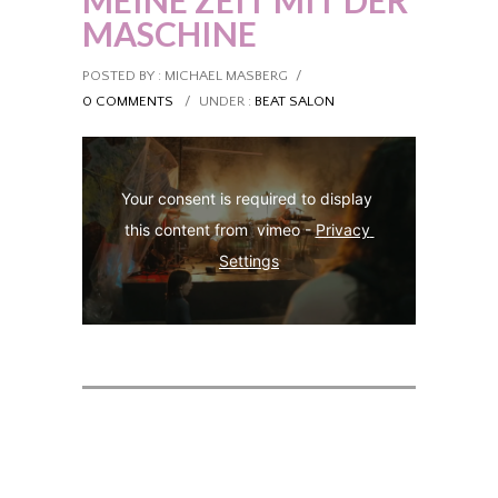
MEINE ZEIT MIT DER
MASCHINE
POSTED BY : MICHAEL MASBERG
/
0 COMMENTS
/
UNDER :
BEAT SALON
Your consent is required to display 
this content from  vimeo - 
Privacy 
Settings