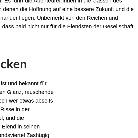
. Es führt die Abenteurer:innen in die Gassen des
in denen die Hoffnung auf eine bessere Zukunft und die
einander liegen. Unbemerkt von den Reichen und
dass bald nicht nur für die Elendsten der Gesellschaft
ecken
ist und bekannt für
ten Glanz, rauschende
och wer etwas abseits
 Risse in der
l, und die
 Elend in seinen
endsviertel Zashûgig