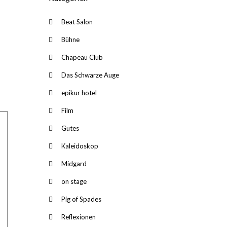
Beat Salon
Bühne
Chapeau Club
Das Schwarze Auge
epikur hotel
Film
Gutes
Kaleidoskop
Midgard
on stage
Pig of Spades
Reflexionen