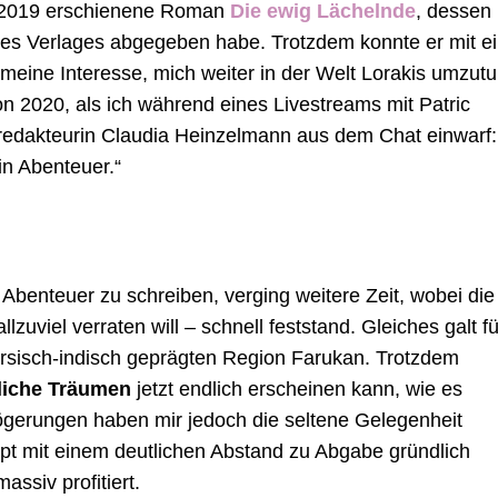
 2019 erschienene Roman
Die ewig Lächelnde
, dessen
 des Verlages abgegeben habe. Trotzdem konnte er mit e
eine Interesse, mich weiter in der Welt Lorakis umzut
n 2020, als ich während eines Livestreams mit Patric
redakteurin Claudia Heinzelmann aus dem Chat einwarf:
in Abenteuer.“
s Abenteuer zu schreiben, verging weitere Zeit, wobei die
llzuviel verraten will – schnell feststand. Gleiches galt fü
rsisch-indisch geprägten Region Farukan. Trotzdem
liche Träumen
jetzt endlich erscheinen kann, wie es
ögerungen haben mir jedoch die seltene Gelegenheit
ipt mit einem deutlichen Abstand zu Abgabe gründlich
ssiv profitiert.