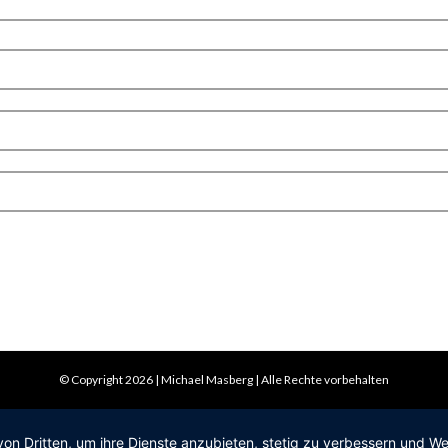
© Copyright 2026 | Michael Masberg | Alle Rechte vorbehalten
von Dritten, um ihre Dienste anzubieten, stetig zu verbessern und 