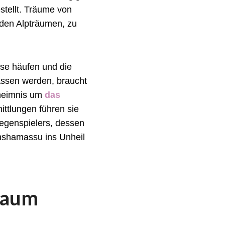
estellt. Träume von
den Alpträumen, zu
se häufen und die
assen werden, braucht
eheimnis um
das
ttlungen führen sie
Gegenspielers, dessen
nshamassu ins Unheil
Traum