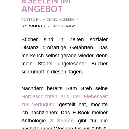
8 SEELEN IM
ANGEBOT
POSTED BY : MICHAEL MASBERG
/
0 COMMENTS
/
UNDER :
WORT
Bücher sind in Zeiten sozialer
Distanz großartige Gefährten. Das
merke ich selbst gerade wieder, denn
mein Stapel ungelesener Bücher
schrumpft in diesen Tagen.
Nachdem bereits Sam Greb seine
Hörgeschichten aus der Fieberwelt
zur Verfügung
gestellt hat, möchte
ich nachziehen: Das E-Book meiner
Anthologie
8 Seelen
gibt für die
nächsten vier Wochen für nur 0,99 €.