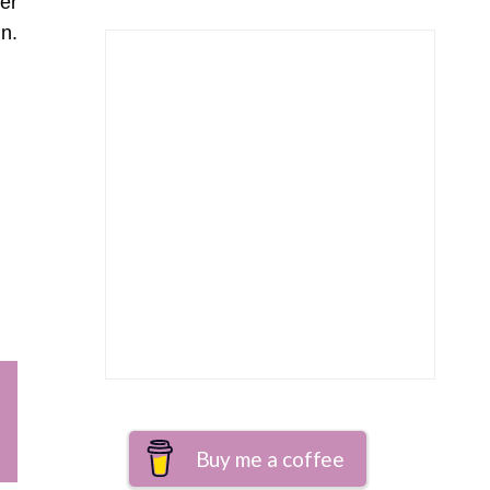
er
n.
,
Buy me a coffee