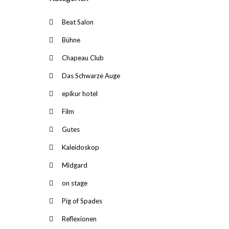
Beat Salon
Bühne
Chapeau Club
Das Schwarze Auge
epikur hotel
Film
Gutes
Kaleidoskop
Midgard
on stage
Pig of Spades
Reflexionen