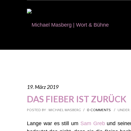
19. März 2019
DAS FIEBER IST ZURÜCK
POSTED BY : MICHAEL MASBERG
/
0 COMMENTS
/
UNDER 
Lange war es still um
Sam Greb
und seinen