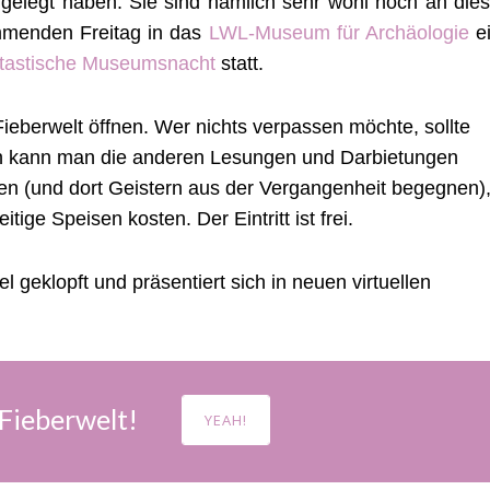
hgelegt haben. Sie sind nämlich sehr wohl noch an dies
ommenden Freitag in das
LWL-Museum für Archäologie
ei
tastische Museumsnacht
statt.
Fieberwelt öffnen. Wer nichts verpassen möchte, sollte
n kann man die anderen Lesungen und Darbietungen
en (und dort Geistern aus der Vergangenheit begegnen)
ige Speisen kosten. Der Eintritt ist frei.
geklopft und präsentiert sich in neuen virtuellen
Fieberwelt!
YEAH!