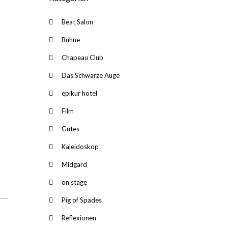
Beat Salon
Bühne
Chapeau Club
Das Schwarze Auge
epikur hotel
Film
Gutes
Kaleidoskop
Midgard
on stage
Pig of Spades
Reflexionen