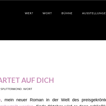
WER?
WORT
BÜHNE
AUSSTELLUNG
ARTET AUF DICH
SPLITTERMOND
,
WORT
e
, mein neuer Roman in der Welt des preisgekrönt