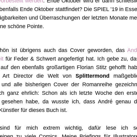
vorbestellt werden
. Ende Oktober wird er dann schließli
benfalls Ende Oktober stattfindet? Die SPIEL ’19 in Esse
ägbarkeiten und Überraschungen der letzten Monate me
ine schöne Pointe.
hön ist übrigens auch das Cover geworden, das
And
it
für Feder & Schwert angefertigt hat. Ich gebe zu, da
 auf den ebenfalls großartigen Florian Stitz gehofft hab
s Art Director die Welt von
Splittermond
maßgebli
 und alle bisherigen Cover der Romanreihe gezeichn
ch ganz ehrlich: Schon als ich letzte Woche den erst
 gesehen habe, da wusste ich, dass André genau d
 Künstler für dieses Buch ist.
sind für mich extrem wichtig, dafür lese ich se
einen zu viele Comics. Meine Briefings für Illustrator