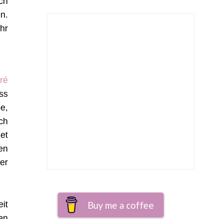
ch
n.
hr
ré
ss
e,
ch
et
en
er
it
Buy me a coffee
en