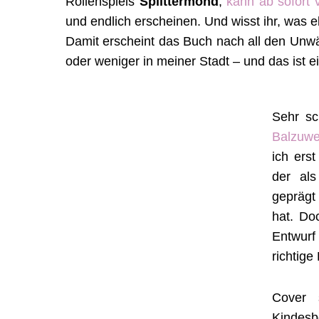
Rollenspiels
Splittermond
,
kann ab sofort 
und endlich erscheinen. Und wisst ihr, was e
Damit erscheint das Buch nach all den Unw
oder weniger in meiner Stadt – und das ist e
Sehr sc
Balzuwe
ich erst
der al
geprägt
hat. Do
Entwurf
richtige
Cover 
Kindesb