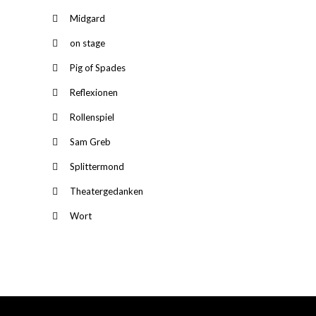
Midgard
on stage
Pig of Spades
Reflexionen
Rollenspiel
Sam Greb
Splittermond
Theatergedanken
Wort