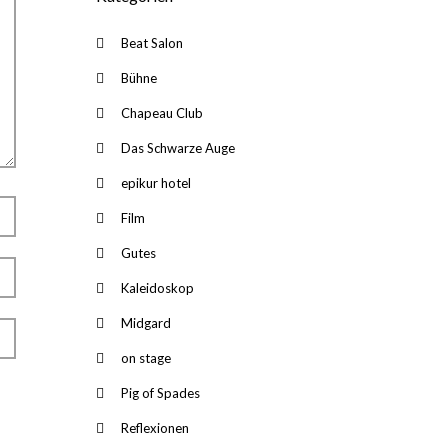
Beat Salon
Bühne
Chapeau Club
Das Schwarze Auge
epikur hotel
Film
Gutes
Kaleidoskop
Midgard
on stage
Pig of Spades
Reflexionen