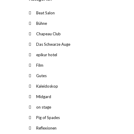
Beat Salon
Bühne
Chapeau Club
Das Schwarze Auge
epikur hotel
Film
Gutes
Kaleidoskop
Midgard
on stage
Pig of Spades
Reflexionen