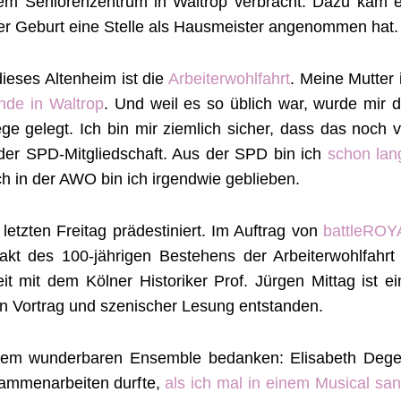
em Seniorenzentrum in Waltrop verbracht. Dazu kam e
ner Geburt eine Stelle als Hausmeister angenommen hat.
ieses Altenheim ist die
Arbeiterwohlfahrt
. Meine Mutter 
nde in Waltrop
. Und weil es so üblich war, wurde mir d
ge gelegt. Ich bin mir ziemlich sicher, dass das noch v
 der SPD-Mitgliedschaft. Aus der SPD bin ich
schon lan
ch in der AWO bin ich irgendwie geblieben.
letzten Freitag prädestiniert. Im Auftrag von
battleROY
t des 100-jährigen Bestehens der Arbeiterwohlfahrt 
t mit dem Kölner Historiker Prof. Jürgen Mittag ist ei
n Vortrag und szenischer Lesung entstanden.
nem wunderbaren Ensemble bedanken: Elisabeth Dege
sammenarbeiten durfte,
als ich mal in einem Musical sa