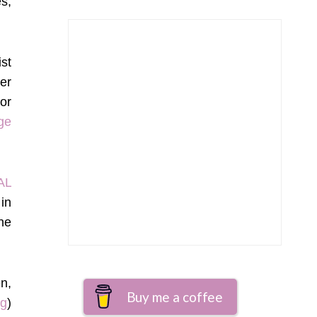
s,
ist
er
or
ge
AL
in
ne
n,
Buy me a coffee
ng
)