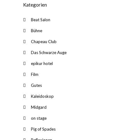
Kategorien
Beat Salon
Bühne
Chapeau Club
Das Schwarze Auge
epikur hotel
Film
Gutes
Kaleidoskop
Midgard
on stage
Pig of Spades